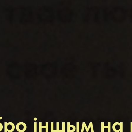
бро іншым на