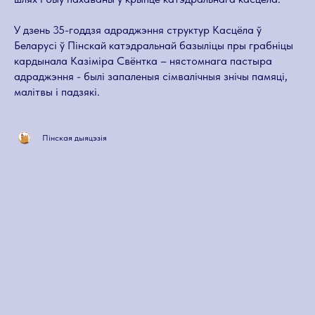
У дзень 35-годдзя адраджэння структур Касцёла ў
Беларусі ў Пінскай катэдральнай базыліцы пры грабніцы
кардынала Казіміра Свёнтка – нястомнага пастыра
адраджэння - былі запаленыя сімвалічныя знічы памяці,
малітвы і падзякі.
Пінская дыяцэзія