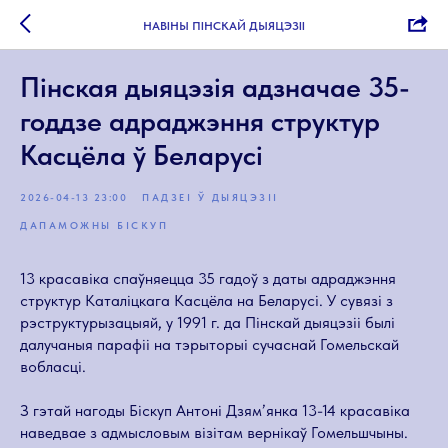
НАВІНЫ ПІНСКАЙ ДЫЯЦЭЗІІ
Пінская дыяцэзія адзначае 35-
годдзе адраджэння структур
Касцёла ў Беларусі
2026-04-13 23:00
ПАДЗЕІ Ў ДЫЯЦЭЗІІ
ДАПАМОЖНЫ БІСКУП
13 красавіка спаўняецца 35 гадоў з даты адраджэння
структур Каталіцкага Касцёла на Беларусі. У сувязі з
рэструктурызацыяй, у 1991 г. да Пінскай дыяцэзіі былі
далучаныя парафіі на тэрыторыі сучаснай Гомельскай
вобласці.
З гэтай нагоды Біскуп Антоні Дзям’янка 13-14 красавіка
наведвае з адмысловым візітам вернікаў Гомельшчыны.