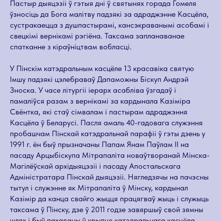
Пастыр дыяцэзіі ў гэтыя дні ў святынях горада Гомеля
ўзносіць да Бога малітву падзякі за адраджэнне Касцёла,
сустракаецца з душпастырамі, кансэкраванымі асобамі і
свецкімі вернікамі рэгіёна. Таксама запланаванае
спатканне з кіраўніцтвам вобласці.
У Пінскім катэдральным касцёле 13 красавіка святую
Імшу падзякі цэлебраваў Дапаможны Біскуп Андрэй
Зноска. У часе літургіі іерарх асабліва ўзгадаў і
памаліўся разам з вернікамі за кардынала Казіміра
Свёнтка, які стаў сімвалам і пастырам адраджэння
Касцёла ў Беларусі. Пасля амаль 40-гадовага служэння
пробашчам Пінскай катэдральнай парафіі ў гэты дзень у
1991 г. ён быў прызначаны Папам Янам Паўлам ІІ на
пасаду Арцыбіскупа Мітрапаліта новаўтворанай Мінска-
Магілёўскай архідыяцэзіі і пасаду Апостальскага
Адміністратара Пінскай дыяцэзіі. Нягледзячы на пачэсны
тытул і служэнне як Мітрапаліта ў Мінску, кардынал
Казімір да канца свайго жыцця працягваў жыць і служыць
таксама ў Пінску, дзе ў 2011 годзе завяршыў свой зямны
шлях і быў пахаваны ў крыпце катэдральнага касцёла.