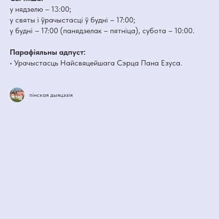
у нядзелю – 13:00;
у святы і ўрачыстасці ў будні – 17:00;
у будні – 17:00 (панядзелак – пятніца), субота – 10:00.
Парафіяльны адпуст:
• Урачыстасць Найсвяцейшага Сэрца Пана Езуса.
пінская дыяцэзія