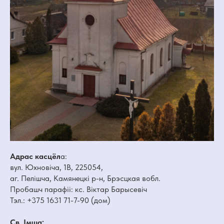
Адрас касцёл
а:
вул. Юхновіча, 1В, 225054,
аг. Пелішча, Камянецкі р-н, Брэсцкая вобл.
Пробашч парафіі: кс. Віктар Барысевіч
Тэл.: +375 1631 71-7-90 (дом)
Св. Імша: