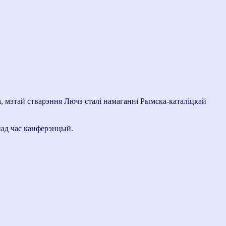
, мэтай стварэння Лючэ сталі намаганні Рымска-каталіцкай
пад час канферэнцый.