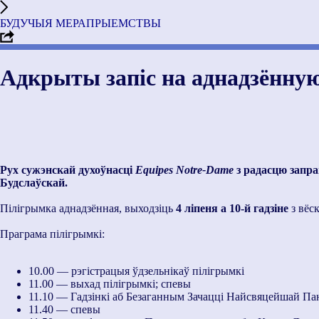
БУДУЧЫЯ МЕРАПРЫЕМСТВЫ
Адкрыты запіс на аднадзённую
Рух сужэнскай духоўнасці
Equipes Notre-Dame
з радасцю запра
Будслаўскай.
Пілігрымка аднадзённая, выходзіць
4 ліпеня а 10-й гадзіне
з вёс
Праграма пілігрымкі:
10.00 — рэгістрацыя ўдзельнікаў пілігрымкі
11.00 — выхад пілігрымкі; спевы
11.10 — Гадзінкі аб Безаганным Зачацці Найсвяцейшай П
11.40 — спевы