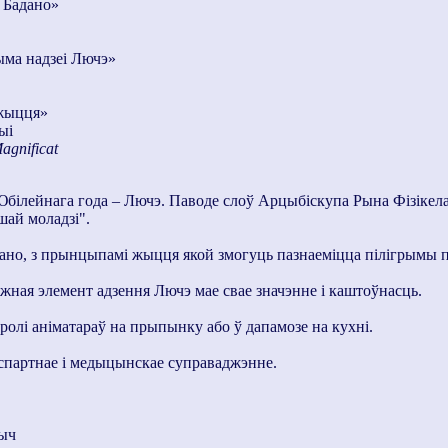
 Бадано»
ыма надзеі Лючэ»
 жыцця»
ыі
agnificat
Юбілейнага года – Лючэ. Паводе слоў Арцыбіскупа Рына Фізікела
шай моладзі".
адано, з прынцыпамі жыцця якой змогуць пазнаеміцца пілігрымы 
жная элемент адзення Лючэ мае свае значэнне і каштоўнасць.
ролі аніматараў на прыпынку або ў дапамозе на кухні.
нспартнае і медыцынскае суправаджэнне.
рыч