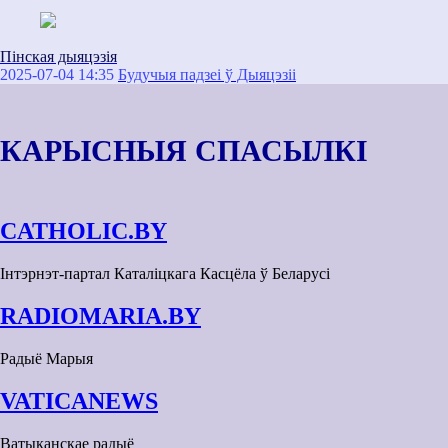
Пінская дыяцэзія
2025-07-04 14:35
Будучыя падзеі ў Дыяцэзіі
КАРЫСНЫЯ СПАСЫЛКІ
CATHOLIC.BY
Інтэрнэт-партал Каталіцкага Касцёла ў Беларусі
RADIOMARIA.BY
Радыё Марыя
VATICANEWS
Ватыканскае радыё