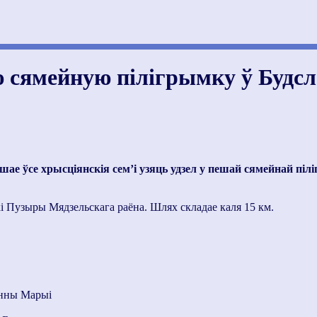
 сямейную пілігрымку ў Будсл
шае ўсе хрысціянскія сем’і узяць удзел у пешай сямейнай 
кі Пузыры Мядзельскага раёна. Шлях складае каля 15 км.
анны Марыі