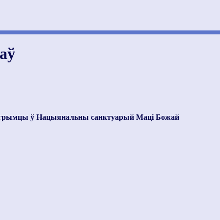
аў
пілігрымцы ў Нацыянальны санктуарый Маці Божай