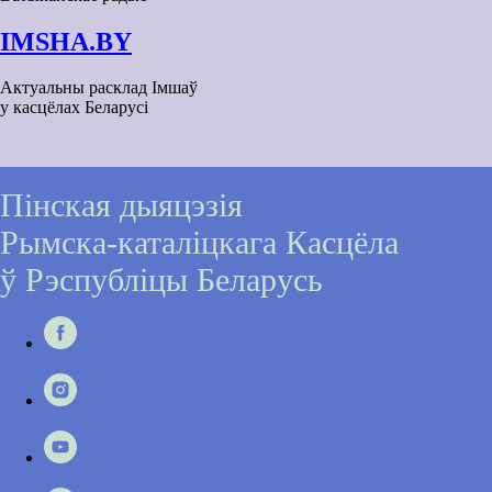
IMSHA.BY
Актуальны расклад Імшаў
у касцёлах Беларусі
Пінская дыяцэзія
Рымска-каталіцкага Касцёла
ў Рэспубліцы Беларусь