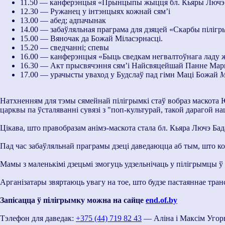
11.50 — канферэнцыя «Прынцыпы жыцця бл. Кьяры Лючэ
12.30 — Ружанец у інтэнцыях кожнай сям’і
13.00 — абед; адпачынак
14.00 — забаўляльная праграма для дзяцей «Скарбы пілігр
15.00 — Вяночак да Божай Міласэрнасці.
15.20 — сведчанні; спевы
16.00 — канферэнцыя «Быць сведкам негвалтоўнага ладу
16.30 — Акт прысвячэння сям’і Найсвяцейшай Панне Мар
17.00 — урачысты уваход у Будслаў пад гімн Маці Божай
М
Натхненням для тэмы сямейнай пілігрымкі стаў вобраз маскота 
царквы па ўсталяванні сувязі з "поп-культурай, такой дарагой на
Цікава, што правобразам анімэ-маскота стала бл. Кьяра Лючэ Б
Пад час забаўляльнай праграмы дзеці даведаюцца аб тым, што ко
Мамы з маленькімі дзецьмі змогуць удзельнічаць у пілігрымцы ў 
Арганізатары звяртаюць увагу на тое, што будзе пастаяннае тра
Запісацца ў пiлiгрымку можна на сайце
end.of.by
Тэлефон для даведак:
+375 (44) 719 82 43
— Алiна і Максім Уго