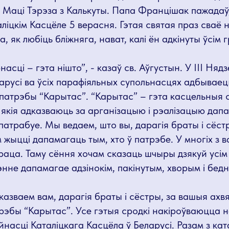
я Маці Тэрэза з Калькуты. Папа Францішак пажадаў,
ліцкім Касцёле 5 верасня. Гэтая святая праз сваё 
, як любіць бліжняга, нават, калі ён адкінуты ўсім
насці – гэта нішто”, - казаў св. Аўгустын. У ІІІ Няд
ларусі ва ўсіх парафіяльных супольнасцях адбывае
патрэбы “Карытас”. “Карытас” – гэта касцельныя 
якія адказваюць за арганізацыю і рэалізацыю дапа
патрабуе. Мы ведаем, што вы, дарагія браты і сёст
жыцці дапамагаць тым, хто ў патрэбе. У многіх з в
раца. Таму сёння хочам сказаць шчыры дзякуй усім 
нне дапамагае адзінокім, пакінутым, хворым і бед
азваем вам, дарагія браты і сёстры, за вашыя ахвя
рэбы “Карытас”. Усе гэтыя сродкі накіроўваюцца 
асці Каталіцкага Касцёла ў Беларусі. Разам з ката