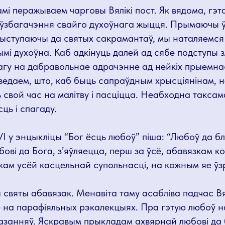
мі перажываем чарговы Вялікі пост. Як вядома, гэт
ўзбагачэння свайго духоўнага жыцця. Прымаючы ў
ыступаючы да святых сакрамантаў, мы наталяемся
мі духоўна. Каб адкінуць далей ад сябе подступы з
агу на дабравольнае адрачэнне ад нейкіх прыемна
ведаем, што, каб быць сапраўдным хрысціянінам, 
ь свой час на малітву і пасціцца. Неабходна такса
ць і спагаду.
І у энцыкліцы “Бог ёсць любоў” піша: “Любоў да бл
ові да Бога, з’яўляецца, перш за ўсё, абавязкам к
кам усёй касцельнай супольнасці, на кожным яе ўзр
 святы абавязак. Менавіта таму асабліва падчас Вя
 на парафіяльных рэкалекцыях. Пра гэтую любоў 
азанняў. Яскравым прыкладам ахвярнай любові да 