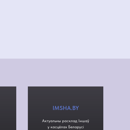
IMSHA.BY
Актуальны расклад Імшаў
у касцёлах Беларусі