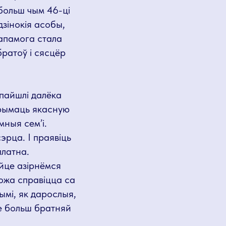
больш чым 46-ці
дзінокія асобы,
дапамога стала
ратоў і сясцёр
 пайшлі далёка
рымаць якасную
мныя сем’і.
эрца. І праявіць
платна.
айце азірнёмся
можа справіцца са
мі, як дарослыя,
зе больш братняй