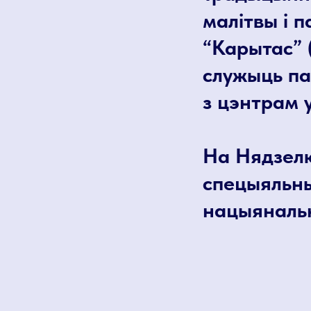
малітвы і 
“Карытас” 
служыць па
з цэнтрам у
На Нядзелю
спецыяльн
нацыянальн