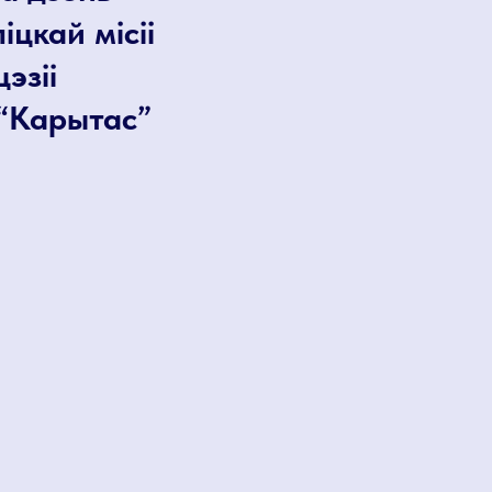
цкай місіі
эзіі
 “Карытас”