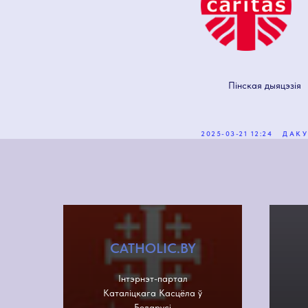
Пінская дыяцэзія
2025-03-21 12:24
ДАК
CATHOLIC.BY
Інтэрнэт-партал
Каталіцкага Касцёла ў
Беларусі