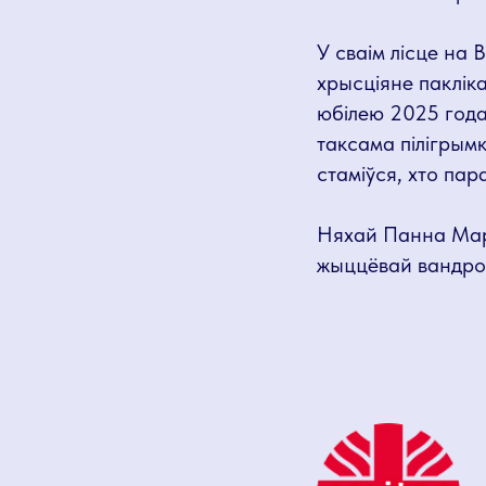
У сваім лісце на
хрысціяне пакліка
юбілею 2025 года
таксама пілігрымк
стаміўся, хто пар
Няхай Панна Мары
жыццёвай вандро