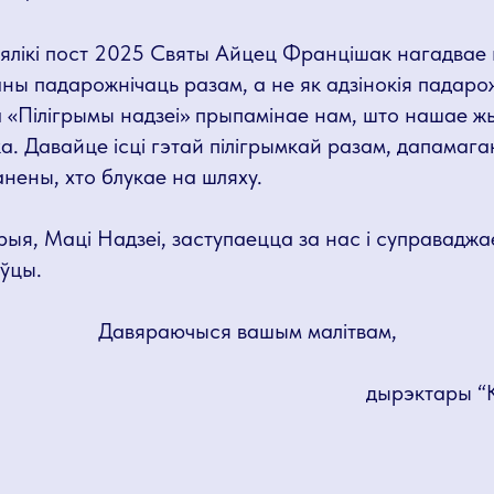
 Вялікі пост 2025 Святы Айцец Францішак нагадвае
ны падарожнічаць разам, а не як адзінокія падарожн
 «Пілігрымы надзеі» прыпамінае нам, што нашае ж
а. Давайце ісці гэтай пілігрымкай разам, дапамага
анены, хто блукае на шляху.
я, Маці Надзеі, заступаецца за нас і суправаджа
ўцы.
Давяраючыся вашым малітвам,
дырэктары “