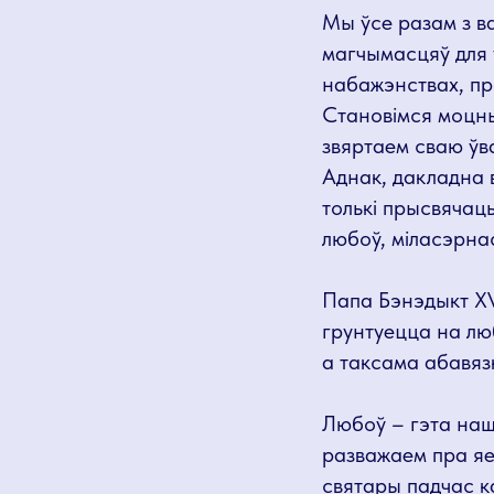
Мы ўсе разам з ва
магчымасцяў для 
набажэнствах, пр
Становімся моцны
звяртаем сваю ўв
Аднак, дакладна 
толькі прысвячац
любоў, міласэрнас
Папа Бэнэдыкт ХV
грунтуецца на люб
а таксама абавяз
Любоў – гэта наш
разважаем пра яе
святары падчас к