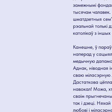
замежнымі фондам
тысячам чалавек. 
шматдзетныя сем’
рэальнай толькі 
католікаў з іншых 
Канешне, ў параў
наперад у сацыя
медычную дапамог
Аднак, ніводная і
сваю міласэрную 
Дастаткова цёпла
навокал! Можа, хт
сваім прыгнечаны
так і дзеці. Няха
любові і міласэрн