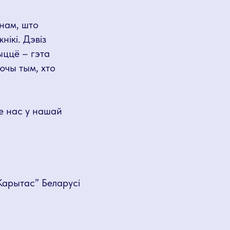
 нам, што
ікі. Дэвіз
ыццё – гэта
ючы тым, хто
е нас у нашай
Карытас” Беларусі