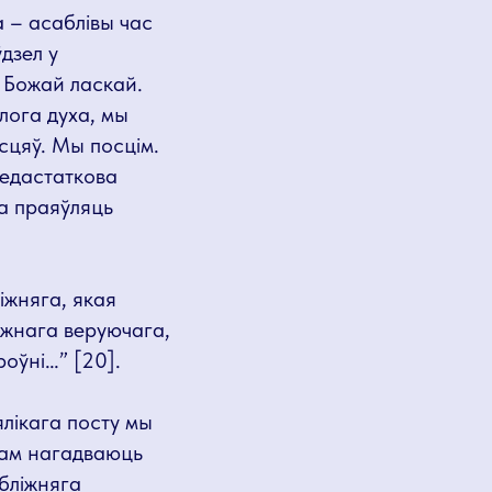
а – асаблівы час
дзел у
 Божай ласкай.
лога духа, мы
сцяў. Мы посцім.
недастаткова
ма праяўляць
іжняга, якая
ожнага веруючага,
оўні…” [20].
лікага посту мы
нам нагадваюць
бліжняга