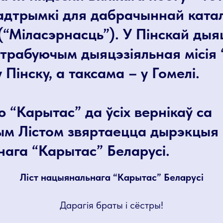
падтрымкі для дабрачыннай каталі
(“Міласэрнасць”). У Пінскай дыяц
трабуючым дыяцэзіяльная місія
 Пінску, а таксама – у Гомелі.
 “Карытас” да ўсіх вернікаў са
ым Лістом звяртаецца дырэкцыя
ага “Карытас” Беларусі.
Ліст нацыянальнага “Карытас” Беларусі
Дарагія браты і сёстры!