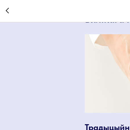
Ліст “Кар
Вялікага 
Традыцыйна 