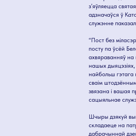
з’яўляецца свята
адзначаўся ў Ката
служэнне паказала
“Пост без міласэр
посту па ўсёй Бе
ахвяраванняў на 
нашых дыяцэзіях, 
найбольш гэтага 
сваім штодзённым 
звязана і вашая п
сацыяльнае служэ
Шчыры дзякуй вык
складаеце на пат
дабрачыннай дзейн