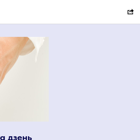
лю
та дзень