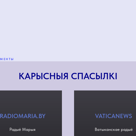
УМЕНТЫ
КАРЫСНЫЯ СПАСЫЛКІ
RADIOMARIA.BY
VATICANEWS
Радыё Марыя
Ватыканскае радыё