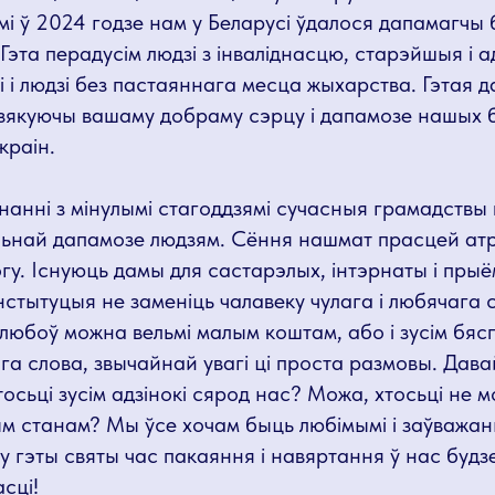
і ў 2024 годзе нам у Беларусі ўдалося дапамагчы 
Гэта перадусім людзі з інваліднасцю, старэйшыя і а
і і людзі без пастаяннага месца жыхарства. Гэтая 
дзякуючы вашаму добраму сэрцу і дапамозе нашых б
краін.
нанні з мінулымі стагоддзямі сучасныя грамадствы
льнай дапамозе людзям. Сёння нашмат прасцей ат
у. Існуюць дамы для састарэлых, інтэрнаты і прыё
нстытуцыя не заменіць чалавеку чулага і любячага с
любоў можна вельмі малым коштам, або і зусім бяс
га слова, звычайнай увагі ці проста размовы. Дав
осьці зусім адзінокі сярод нас? Можа, хтосьці не 
м станам? Мы ўсе хочам быць любімымі і заўважаны
й у гэты святы час пакаяння і навяртання ў нас буд
асці!