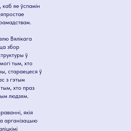
 каб яе ўспамін
няпростае
 грамадствам.
зелю Вялікага
цца збор
структуры ў
могі тым, хто
ры, стараецеся ў
ас з гэтым
тым, хто праз
ным людзям.
раванні, якія
на арганізацыю
ліцкімі