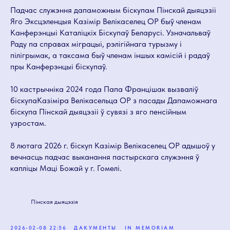
Падчас служэння дапаможным біскупам Пінскай дыяцэзіі
Яго Эксцэленцыя Казімір Велікаселец ОР быў членам
Канферэнцыі Каталіцкіх Біскупаў Беларусі. Узначальваў
Раду па справах міграцыі, рэлігійнага турызму і
пілігрымак, а таксама быў членам іншых камісій і радаў
пры Канферэнцыі біскупаў.
10 кастрычніка 2024 года Папа Францішак вызваліў
біскупаКазіміра Велікасельца ОР з пасады Дапаможнага
біскупа Пінскай дыяцэзіі ў сувязі з яго пенсійным
узростам.
8 лютага 2026 г. біскуп Казімір Велікаселец ОР адышоў у
вечнасць падчас выканання пастырскага служэння ў
капліцы Маці Божай у г. Гомелі.
Пінская дыяцэзія
2026-02-08 22:56
ДАКУМЕНТЫ
IN MEMORIAM