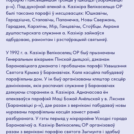
р-н). Пад духоўнай апекай а. Казіміра Велікасельца ОР
былі таксама парафіі ў мясцовасцях: Юшкавічы,
Гарадзішча, Сталавічы, Паланечка, Новы Свержань,
Гарадзея, Карэлічы, Мір, Ганцавічы, Стоўбцы. Акрамя
душпастырскага служэння а. Казімір займаўся
адбудоваю, рамонтам і рэстаўрацыяй святыняў.
У 1992 г. а. Казімір Велікаселец ОР быў прызначаны
Генеральным вікарыем Пінскай дыяцэзіі, дэканам
Баранавіцкага дэканата і пробашчам парафіі Узвышэння
Святога Крыжа ў Баранавічах. Каля касцёла пабудаваў
парафіяльны дом. У ім быў арганізаваны кляштар сясцёр
дамініканак, якія распачалі служэнне ў Баранавічах
дзякуючы старанням а. Казіміра. Адначасова ён
апекаваўся парафіяй Маці Божай Анёльскай у в. Лясная
(Баранавіцкі р-н), дзе разам з вернікамі пабудаваў новы
мураваны парафіяльны касцёл замест раней
разбуранага. У гэты перыяд у мікрараёне Усходні горада
Баранавічаў а. Казімір Велікаселец ОР арганізаваў
разам з вернікамі парафію святога Зыгмунта і здабыў