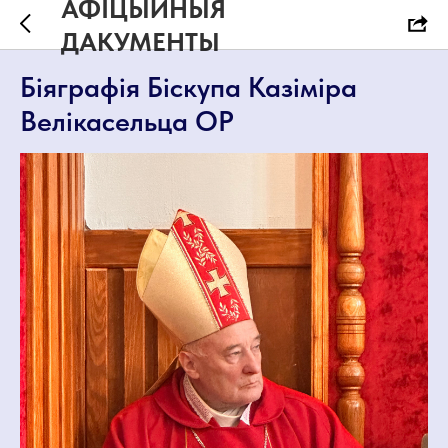
АФІЦЫЙНЫЯ
ДАКУМЕНТЫ
Біяграфія Біскупа Казіміра
Велікасельца ОР