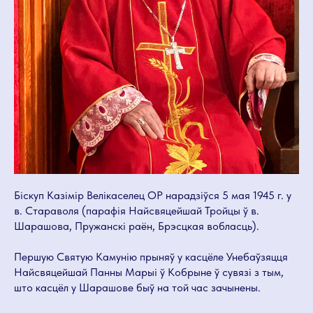
Біскуп Казімір Велікаселец ОР нарадзіўся 5 мая 1945 г. у
в. Стараволя (парафія Найсвяцейшай Тройцы ў в.
Шарашова, Пружанскі раён, Брэсцкая вобласць).
Першую Святую Камунію прыняў у касцёле Унебаўзяцця
Найсвяцейшай Панны Марыі ў Кобрыне ў сувязі з тым,
што касцёл у Шарашове быў на той час зачынены.