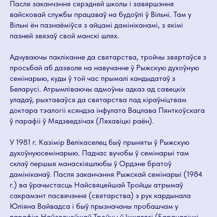
Пасля заканчэння сярэдняй школы і завяршэння
вайсковай службы працаваў на будоўлі ў Вільні. Там у
Вільні ён пазнаёміўся з айцамі дамініканамі, з якімі
пазней звязаў свой манскі шлях.
Адчуваючы пакліканне да святарства, тройчы звяртаўся з
просьбай аб дазволе на навучанне ў Рыжскую духоўную
семінарыю, куды ў той час прымалі кандыдатаў з
Беларусі. Атрымліваючы адмоўны адказ ад савецкіх
уладаў, рыхтаваўся да святарства пад кіраўніцтвам
доктара тэалогіі ксяндза інфулата Вацлава Пянткоўскага
ў парафіі ў Мядзведзічах (Ляхавіцкі раён).
У 1981 г. Казімір Велікаселец быў прыняты ў Рыжскую
духоўнуюсемінарыю. Падчас вучобы ў семінарыі там
склаў першыя манаскіяшлюбы ў Ордэне братоў
дамініканаў. Пасля заканчэння Рыжскай семінарыі (1984
г.) ва ўрачыстасць Найсвяцейшай Тройцы атрымаў
сакрамэнт пасвячэння (святарства) з рук кардынала
Юліяна Вайвадса і быў прызначаны пробашчам у
парафію Найсвяцейшай Тройцы ў Ішкалдзі (Баранавіцкі