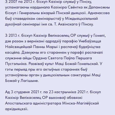
З 2007 па 2013 г. біскуп Казімір служыў у Пінску,
успамагаючы кардынала Казіміра Свёнтка як Дапаможны
біскуп і Генеральны вікарый Пінскай дыяцэзіі. Адначасова
быў спаведнікам семінарыстаў у Міждыяцэзіяльнай
духоўнай семінарыі імя св. Т. Аквінскага ў Пінску.
З 2013 г. біскуп Казімір Велікаселец ОР служыў у Гомелі,
дзе разам з вернікамі адрадзіў парафію Унебаўзяцця
Найсвяцейшай Панны Марыі і распачаў будаўніцтва
касцёла. Дзякуючы яго старанням у парафіі распачалі
служэнне айцы Ордэна Святога Паўла Першага
Пустэльніка. Развіваў культ Маці Божай Гомельскай. У
гэты перыяд пры яго актыўных стараннях быў
устаноўлены арган у дыяцэзіяльным санктуарыі Маці
Божай у Лагішыне.
Ад 3 студзеня 2021 г. па 23 кастрычніка 2021 г. біскуп
Казімір Велікаселец ОР выконваў абавязкі
Апостальскага адміністратара Мінска-Магілёўскай
архідыяцэзіі.