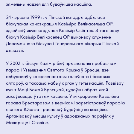
зямельны надзел для будаўніцва касцёла.
24 чэрвеня 1999 г. у Пінскай катэдры адбылася
біскупская кансэкрацыя Казіміра Велікасельца ОР,
здзейсніў якую кардынал Казімір Свёнтэк. З таго часу
біскуп Казімір Велікаселец ОР выконваў служэнне
Дапаможнага біскупа і Генеральнага вікарыя Пінскай
дыяцэзіі.
У 2002 г. біскуп Казімір быў прызначаны пробашчам
парафіі Узвышэння Святога Крыжа ў Брэсце, дзе
адбудаваў у касцёленаставы галоўнага і бакавых
алтароў, а таксама набыў арган у гэты касцёл. Развіваў
культ Маці Божай Брэсцкай, цудоўны абраз якой
захоўваецца ў гэтым касцёле. У мікрараёне Кавалёва
горада Брэстаразам з вернікамі зарэгістраваў парафію
святога Юзафа і распачаў будаўніцтва касцёла.
Арганізаваў месцы культу ў адроджаных парафіях у
Маларыце і Століне.