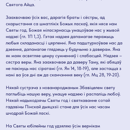
Святога Айца.
Заахвочваю ўсіх вас, дарагія браты і сёстры, ад
скарыстання са шматлікіх Божых ласкаў, якія нясе нам
Святы год. Божая міласэрнасць умацоўвае нас у жывой
надзеі (гл. 1П 1,3). Гэтая надзея дапамагае перажыць
любыя складанасці і цярпенні. Яна падштурхоўвае нас да
дзеяння, дапамагае глядзець у будучыню з даверам. Яна
як маяк асвятляе цемру сумненняў і слабасцей. Нядзея –
сястра веры. Яна заахвочвае да даверу Таму, які абяцаў
не пакінуць нас сіратамі (гл. Ян 14, 18-19), але застацца з
намі ва ўсе дні аж да сканчэнння веку (гл. Мц 28, 19-20).
Няхай сустрэча з нованароджаным Збавіцелем свету
паглыбіць нашую веру, умацуе надзею і распаліць любоў.
Няхай надыходзячы Святы год і святкаванне сотай
гадавіны Пінскай дыяцэзіі стане для ўсіх нас часам
шчодрай Божай ласкі.
На Святы юбілейны год удзяляю ўсім вернікам