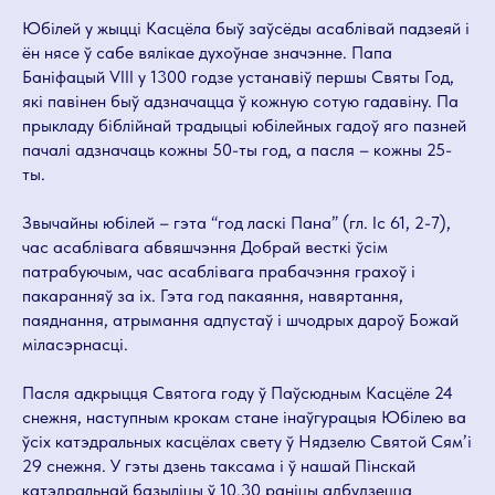
Юбілей у жыцці Касцёла быў заўсёды асаблівай падзеяй і
ён нясе ў сабе вялікае духоўнае значэнне. Папа
Баніфацый VIII у 1300 годзе устанавіў першы Святы Год,
які павінен быў адзначацца ў кожную сотую гадавіну. Па
прыкладу біблійнай традыцыі юбілейных гадоў яго пазней
пачалі адзначаць кожны 50-ты год, а пасля – кожны 25-
ты.
Звычайны юбілей – гэта “год ласкі Пана” (гл. Іс 61, 2-7),
час асаблівага абвяшчэння Добрай весткі ўсім
патрабуючым, час асаблівага прабачэння грахоў і
пакаранняў за іх. Гэта год пакаяння, навяртання,
паяднання, атрымання адпустаў і шчодрых дароў Божай
міласэрнасці.
Пасля адкрыцця Святога году ў Паўсюдным Касцёле 24
снежня, наступным крокам стане інаўгурацыя Юбілею ва
ўсіх катэдральных касцёлах свету ў Нядзелю Святой Сям’і
29 снежня. У гэты дзень таксама і ў нашай Пінскай
катэдральнай базыліцы ў 10.30 раніцы адбудзецца