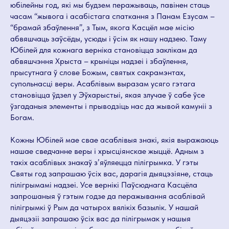
юбілейны год, які мы будзем перажываць, павінен стаць
часам “жывога і асабістага спаткання з Панам Езусам –
“брамай збаўлення”, з Тым, якога Касцёл мае місію
абвяшчаць заўсёды, усюды і ўсім як нашу надзею. Таму
Юбілей для кожнага верніка становіцца заклікам да
абвяшчэння Хрыста – крыніцы надзеі і збаўлення,
прысутнага ў слове Божым, святых сакрамэнтах,
супольнасці веры. Асаблівым выразам усяго гэтага
становіцца ўдзел у Эўхарыстыі, якая злучае ў сабе ўсе
ўзгаданыя элементы і прыводзіць нас да жывой камуніі з
Богам.
Кожны Юбілей мае свае асаблівыя знакі, якія выражаюць
нашае сведчанне веры і хрысціянскае жыццё. Адным з
такіх асаблівых знакаў з’яўляецца пілігрымка. У гэты
Святы год запрашаю ўсіх вас, дарагія дыяцэзіяне, стаць
пілігрымамі надзеі. Усе вернікі Паўсюднага Касцёла
запрошаныя ў гэтым годзе да перажывання асаблівай
пілігрымкі ў Рым да чатырох вялікіх базылік. У нашай
дыяцэзіі запрашаю ўсіх вас да пілігрымак у нашыя