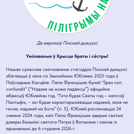
Да вернікаў Пінскай дыяцэзіі
Умілаваныя ў Хрысце браты і сёстры!
Нашае сумеснае святкаванне стагоддзя Пінскай дыяцэзіі
збягаецца ў часе са Звычайным Юбілеем 2025 года ў
Паўсюдным Касцёле. Папа Францішак булай “Spes non
confundit” (“Надзея не можа падвесці”) афіцыйна
абвясціў Юбілейны год. “Гэта будзе Святы год – напісаў
Пантыфік, – які будзе характарызавацца надзеяй, якая не
гасне, надзеяй на Бога” (п. 5). Юбілей распачнецца 24
снежня 2024 года, калі Папа Францішак адкрые святыя
дзверы базылікі святога Пятра ў Ватыкане і пакіне іх
адчыненымі да 6 студзеня 2026 г.