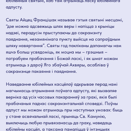
юбілейныя святыні, каб там атрымаць ласку юбілейнага
адпусту.
Святы Айцец Францішак называе гэтыя святыні месцамі,
“дзе можна адсвежыць шлях веры і напіцца з крыніцы
надзеі, перадусім прыступаючы да сакрамэнту
паяднання, незамянімага пункту выйсця на сапраўдным
шляху навяртання”. Святы год пакліканы дапамагчы нам
яшчэ больш усвядоміць, як моцна мы – грэшныя –
патрабуем прабачэння і Божай ласкі, і як шмат можам
атрымаць з дароў Яго збаўчай Ахвяры, асабліва ў
сакрамэнце пакаяння і паяднання.
Наведванне юбілейных касцёлаў адкрывае перад намі
магчымасць атрымання поўнага адпусту, які вызваляе
верніка ад усіх часовых пакаранняў за грахі, якія былі
прабачаныя падчас сакрамэнтальнай споведзі. Поўны
адпуст мы можам атрымаць пры наступных умовах: быць
у стане асвячальнай ласкі, прыняць Св. Камунію,
выключыць любую прывязанасць да граху, наведаць
юбілейны касцёл, а таксама памаліцца ў інтэнцыях