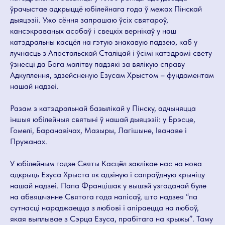
ўрачыстае адкрыццё юбілейнага года ў межах Пінскай
дыяцэзіі. Ужо сёння запрашаю ўсіх святароў,
кансэкраваных асобаў і свецкіх вернікаў у наш
катэдральны касцёл на гэтую знакавую падзею, каб у
лучнасць з Апостальскай Сталіцай і ўсімі катэдрамі свету
ўзнесці да Бога малітву падзякі за вялікую справу
Адкуплення, здзейсненую Езусам Хрыстом – фундаментам
нашай надзеі.
Разам з катэдральнай базылікай у Пінску, адчыняцца
іншыя юбілейныя святыні ў нашай дыяцэзіі: у Брэсце,
Гомелі, Баранавічах, Мазыры, Лагішыне, Іванаве і
Пружанах.
У юбілейным годзе Святы Касцёл заклікае нас на нова
адкрыць Езуса Хрыста як адзіную і сапраўдную крыніцу
нашай надзеі. Папа Францішак у вышэй узгаданай буле
на абвяшчэнне Святога года напісаў, што надзея “па
сутнасці нараджаецца з любові і апіраецца на любоў,
якая выплывае з Сэрца Езуса, прабітага на крыжы”. Таму