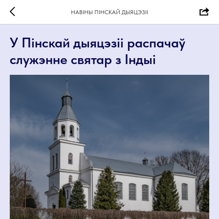
НАВІНЫ ПІНСКАЙ ДЫЯЦЭЗІІ
У Пінскай дыяцэзіі распачаў
служэнне святар з Індыі