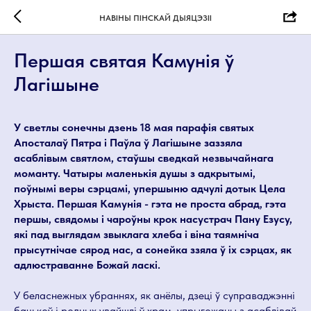
НАВІНЫ ПІНСКАЙ ДЫЯЦЭЗІІ
Першая святая Камунія ў
Лагішыне
У светлы сонечны дзень 18 мая парафія святых
Апосталаў Пятра і Паўла ў Лагішыне заззяла
асаблівым святлом, стаўшы сведкай незвычайнага
моманту. Чатыры маленькія душы з адкрытымі,
поўнымі веры сэрцамі, упершыню адчулі дотык Цела
Хрыста. Першая Камунія - гэта не проста абрад, гэта
першы, свядомы і чароўны крок насустрач Пану Езусу,
які пад выглядам звыклага хлеба і віна таямніча
прысутнічае сярод нас, а сонейка ззяла ў іх сэрцах, як
адлюстраванне Божай ласкі.
У беласнежных убраннях, як анёлы, дзеці ў суправаджэнні
бацькоў і родных увайшлі ў храм, упрыгожаны з асаблівай