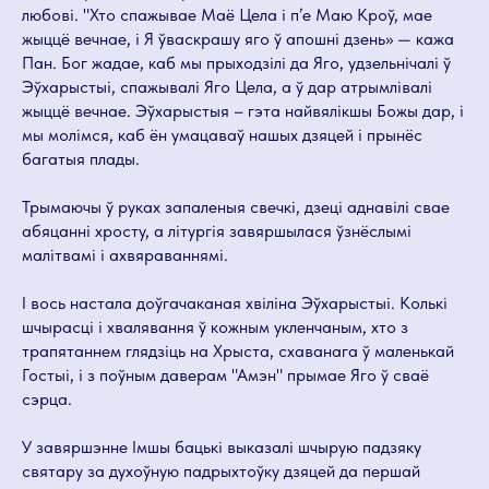
любові. "Хто спажывае Маё Цела і п’е Маю Кроў, мае
жыццё вечнае, і Я ўваскрашу яго ў апошні дзень» — кажа
Пан. Бог жадае, каб мы прыходзілі да Яго, удзельнічалі ў
Эўхарыстыі, спажывалі Яго Цела, а ў дар атрымлівалі
жыццё вечнае. Эўхарыстыя – гэта найвялікшы Божы дар, і
мы молімся, каб ён умацаваў нашых дзяцей і прынёс
багатыя плады.
Трымаючы ў руках запаленыя свечкі, дзеці аднавілі свае
абяцанні хросту, а літургія завяршылася ўзнёслымі
малітвамі і ахвяраваннямі.
І вось настала доўгачаканая хвіліна Эўхарыстыі. Колькі
шчырасці і хвалявання ў кожным укленчаным, хто з
трапятаннем глядзіць на Хрыста, схаванага ў маленькай
Гостыі, і з поўным даверам "Амэн" прымае Яго ў сваё
сэрца.
У завяршэнне Імшы бацькі выказалі шчырую падзяку
святару за духоўную падрыхтоўку дзяцей да першай