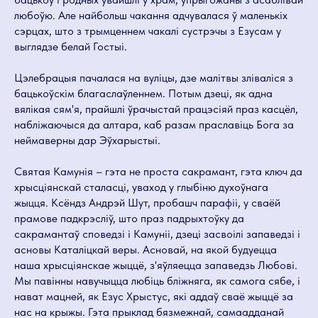
любоўю. Але найбольш чакання адчувалася ў маленькіх
сэрцах, што з трымценнем чакалі сустрэчы з Езусам у
выглядзе белай Гостыі.
Цэлебрацыя пачалася на вуліцы, дзе малітвы зліваліся з
бацькоўскім благаслаўленнем. Потым дзеці, як адна
вялікая сям'я, прайшлі ўрачыстай працэсіяй праз касцёл,
набліжаючыся да алтара, каб разам праславіць Бога за
неймаверны дар Эўхарыстыі.
Святая Камунія – гэта не проста сакрамант, гэта ключ да
хрысціянскай сталасці, уваход у глыбіню духоўнага
жыцця. Ксёндз Андрэй Шут, пробашч парафіі, у сваёй
прамове падкрэсліў, што праз падрыхтоўку да
сакрамантаў споведзі і Камуніі, дзеці засвоілі запаведзі і
асновы Каталіцкай веры. Асновай, на якой будуецца
наша хрысціянскае жыццё, з'яўляецца запаведзь Любові.
Мы павінны навучыцца любіць бліжняга, як самога сябе, і
нават мацней, як Езус Хрыстус, які аддаў сваё жыццё за
нас на крыжы. Гэта прыклад бязмежнай, самаадданай