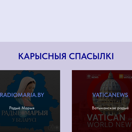
КАРЫСНЫЯ СПАСЫЛКІ
RADIOMARIA.BY
VATICANEWS
Радыё Марыя
Ватыканскае радыё