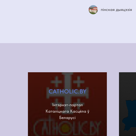
пінская дыяцэзія
CATHOLIC.BY
Інтэрнэт-партал
Каталіцкага Касцёла ў
Беларусі