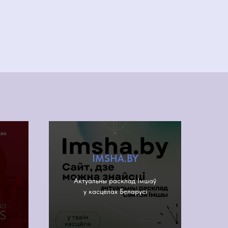
IMSHA.BY
Актуальны расклад Імшаў
у касцёлах Беларусі