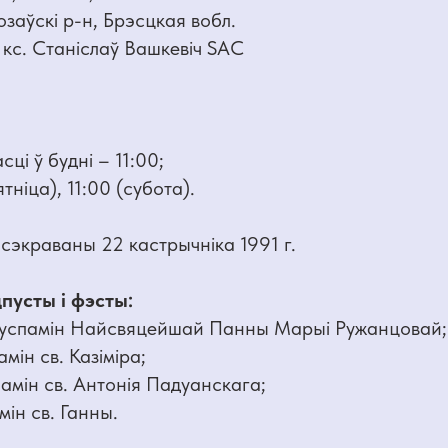
розаўскі р-н, Брэсцкая вобл.
 кс. Станіслаў Вашкевіч SAC
;
сці ў будні – 11:00;
ятніца), 11:00 (субота).
сэкраваны 22 кастрычніка 1991 г.
пусты і фэсты:
– успамін Найсвяцейшай Панны Марыі Ружанцовай;
амін св. Казіміра;
памін св. Антонія Падуанскага;
мін св. Ганны.