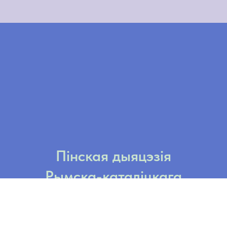
Пінская дыяцэзія
Рымска-каталіцкага
Касцёла
ў Рэспубліцы Беларусь