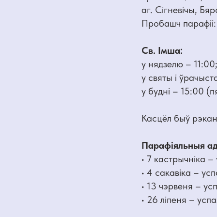
аг. Сігневічы, Бя
Пробашч парафіі:
Св. Імша:
у нядзелю – 11:00
у святы і ўрачыста
у будні – 15:00 (п
Касцёл быў рэкан
Парафіяльныя ад
• 7 кастрычніка 
• 4 сакавіка – усп
• 13 чэрвеня – ус
• 26 ліпеня – успа