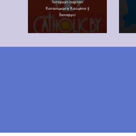
Інтэрнэт-партал
Каталіцкага Касцёла ў
Беларусі