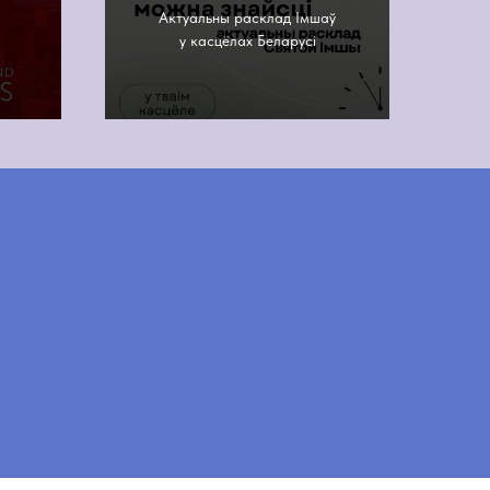
Актуальны расклад Імшаў
у касцёлах Беларусі