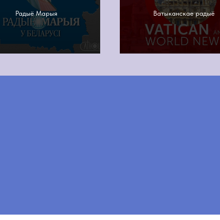
Радыё Марыя
Ватыканскае радыё