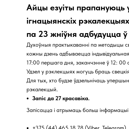
Айцы езуіты прапануюць у
ігнацыянскіх рэкалекцыях, 
па 23 жніўня адбудуцца ў 
Духоўныя практыкаванні па методыцы св
кожны дзень адбываецца індывідуальная
17:00 першага дня, заканчэнне ў 12: 00
Удзел у рэклекцыях могуць браць свецкія
Для тых, хто будзе ўдзельнічаць упершы
рэкалекцый.
Запіс да 27 красавіка.
Запісацца і атрымаць больш інфармацыі 
+375 (44) 465 18 78 (Viber, Telegram)