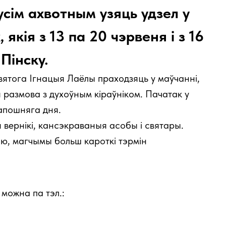
сім ахвотным узяць удзел у
якія з 13 па 20 чэрвеня і з 16
Пінску.
ятога Ігнацыя Лаёлы праходзяць у маўчанні,
 размова з духоўным кіраўніком. Пачатак у
 апошняга дня.
 вернікі, кансэкраваныя асобы і святары.
ню, магчымы больш кароткі тэрмін
можна па тэл.: