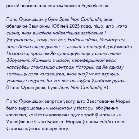
раней называлася святам Божага Уцелаўлення.
Папа Францішак у буле
Spes Non Confundit
, якая
абвяшчае Звычайны Юбілей 2025 года, піша, што
«гэта
сцэна, якая выклікае найвялікшае здзіўленне і
ўзрушанасць, таму што Бог, Найвышэйшы, Усемагутны,
праз Анёла вядзе дыялог — дыялог з маладой дзяўчынай з
Назарэта, просячы Яе супрацоўнічаць у сваім плане
Збаўлення. Жанчына з малой, перыферыйнай вёскі
назаўсёды становіцца цэнтрам гісторыі: ад Яе адказу
залежыць доля чалавецтва, якое зноў можа вярнуць
усмешку і надзею, бо яго лёс апынуўся ў добрых руках»
(Папа Францішак, була
Spes Non Confundit
, 9).
Папа Францішак звяртае ўвагу, што Звеставанне Марыі
было вырашальным момантам у гісторыі збаўлення
чалавека, калі гэты чалавечы адказ зрабіў магчымым
Уцелаўленне Сына Божага. Марыя ў сваім
«fiat»
стала
ўзорам поўнага даверу Богу.