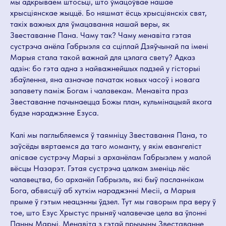
мы адкрываем штосьці, што ўмацоўвае нашае
хрысціянскае жыццё. Бо няшмат ёсць хрысціянскіх свят,
такіх важных для ўмацавання нашай веры, як
Звеставанне Пана. Чаму так? Чаму менавіта гэтая
сустрэча анёла Габрыэля са сціплай Дзяўчынай па імені
Марыя стала такой важнай для цэлага свету? Адказ
адзін: бо гэта адна з найважнейшых падзей у гісторыі
збаўлення, яна азначае пачатак новых часоў і новага
запавету паміж Богам і чалавекам. Менавіта праз
Звеставанне пачынаецца Божы план, кульмінацыяй якога
будзе нараджэнне Езуса.
Калі мы паглыбляемся ў таямніцу Звеставання Пана, то
заўсёды вяртаемся да таго моманту, у якім евангеліст
апісвае сустрэчу Марыі з арханёлам Габрыэлем у малой
вёсцы Назарэт. Гэтая сустрэча цалкам зменіць лёс
чалавецтва, бо арханёл Габрыэль, які быў пасланнікам
Бога, абвясціў аб хуткім нараджэнні Месіі, а Марыя
прыме ў гэтым неацэнны ўдзел. Тут мы гаворым пра веру ў
тое, што Езус Хрыстус прыняў чалавечае цела ва ўлонні
Панны Марыі. Менавіта з гэтай прычыны Звеставанне