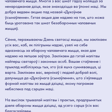
чалавечага жыцця. Многія з вас шмат гадоў моляцца за
ненароджанае дзіця, якое знаходзіцца ва ўлонні маці. Мы
добра ведаем акцыю пад назвай «Духоўнае
ўсынаўленне». Гэтая акцыя дае надзею на тое, што можа
быць уратавана так шмат безабаронных чалавечых
жыццяў.
Сёння, перажываючы Дзень святасці жыцця, мы заклікаем
усіх вас, каб, як пілігрымы надзеі, узялі на сябе
адказнасць за абарону чалавечага жыцця, якая дае
надзею на лепшае заўтра. Заклікаем да гэтай малітвы
найперш святароў і законных асоб. Вашае стаўленне і
прыклад мабілізуюць тых, хто ўсё яшчэ сумняваецца, ці
варта. Заклікаем вас, вернікаў і людзей добрай волі,
далучыцца да «Духоўнага ўсынаўлення», што зʼяўляецца
формай малітвы за жыццё дзіцяці, якому пагражае
небяспека пад сэрцам маці.
На высілак трывалай малітвы і практык, прадпрынятых
дзеля абароны жыцця дзіцяці, ад усяго сэрца ўсіх вас
благаслаўляем.