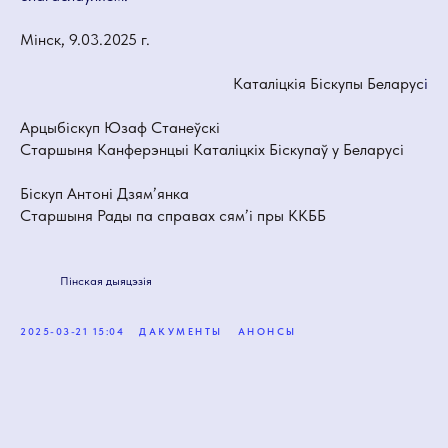
Мінск, 9.03.2025 г.
Каталіцкія Біскупы Беларус
і
Арцыбіскуп Юзаф Станеўскі
Старшыня Канферэнцыі Каталіцкіх Біскупаў у Беларусі
Біскуп Антоні Дзям’янка
Старшыня Рады па справах сям’і пры ККББ
Пінская дыяцэзія
2025-03-21 15:04
ДАКУМЕНТЫ
АНОНСЫ