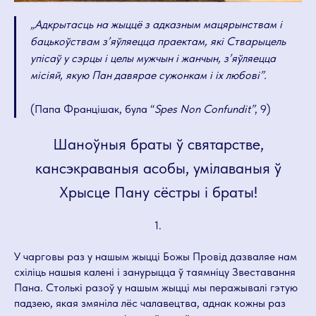
„Адкрытасць на жыццё з адказным мацярынствам і
бацькоўствам з’яўляецца праектам, які Стварыцель
упісаў у сэрцы і целы мужчын і жанчын, з’яўляецца
місіяй, якую Пан давярае сужонкам і іх любові”.
(Папа Францішак, була “
Spes Non Confundit”
, 9)
Шаноўныя браты ў святарстве,
кансэкраваныя асобы, умілаваныя ў
Хрысце Пану сёстры і браты!
1.
У чарговы раз у нашым жыцці Божы Провід дазваляе нам
схіліць нашыя калені і занурыцца ў таямніцу Звеставання
Пана. Столькі разоў у нашым жыцці мы перажывалі гэтую
падзею, якая змяніла лёс чалавецтва, аднак кожны раз