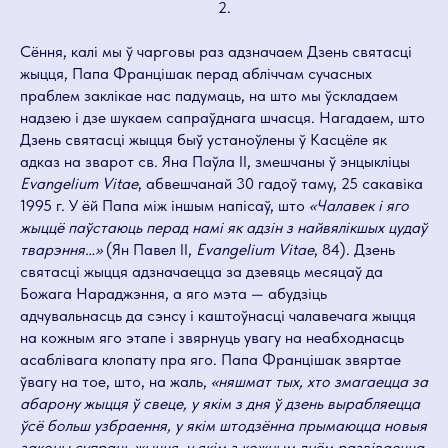
2.
Сёння, калі мы ў чарговы раз адзначаем Дзень святасці
жыцця, Папа Францішак перад абліччам сучасных
праблем заклікае нас падумаць, на што мы ўскладаем
надзею і дзе шукаем сапраўднага шчасця. Нагадаем, што
Дзень святасці жыцця быў устаноўлены ў Касцёле як
адказ на зварот св. Яна Паўла II, змешчаны ў энцыкліцы
Evangelium Vitae
, абвешчанай 30 гадоў таму, 25 сакавіка
1995 г. У ёй Папа між іншым напісаў, што
«Чалавек і яго
жыццё паўстаюць перад намі як адзін з найвялікшых цудаў
тварэння…»
(Ян Павел II,
Evangelium Vitae
, 84). Дзень
святасці жыцця адзначаецца за дзевяць месяцаў да
Божага Нараджэння, а яго мэта — абудзіць
адчувальнасць да сэнсу і каштоўнасці чалавечага жыцця
на кожным яго этапе і звярнуць увагу на неабходнасць
асаблівага клопату пра яго. Папа Францішак звяртае
ўвагу на тое, што, на жаль,
«няшмат тых, хто змагаецца за
абарону жыцця ў свеце, у якім з дня ў дзень вырабляецца
ўсё больш узбраення, у якім штодзённа прымаюцца новыя
законы супраць жыцця, у якім з кожным днём развіваецца