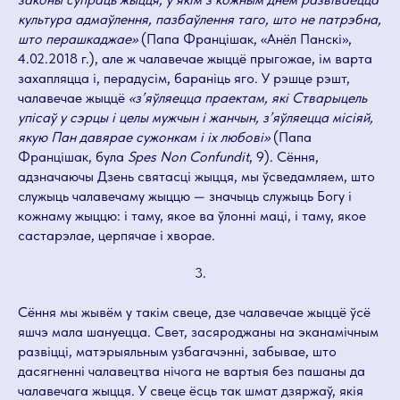
культура адмаўлення, пазбаўлення таго, што не патрэбна,
што перашкаджае»
(Папа Францішак, «Анёл Панскі»,
4.02.2018 г.), але ж чалавечае жыццё прыгожае, ім варта
захапляцца і, перадусім, бараніць яго. У рэшце рэшт,
чалавечае жыццё
«з’яўляецца праектам, які Стварыцель
упісаў у сэрцы і целы мужчын і жанчын, з’яўляецца місіяй,
якую Пан давярае сужонкам і іх любові»
(Папа
Францішак, була
Spes Non Confundit
, 9). Сёння,
адзначаючы Дзень святасці жыцця, мы ўсведамляем, што
служыць чалавечаму жыццю — значыць служыць Богу і
кожнаму жыццю: і таму, якое ва ўлонні маці, і таму, якое
састарэлае, церпячае і хворае.
3.
Сёння мы жывём у такім свеце, дзе чалавечае жыццё ўсё
яшчэ мала шануецца. Свет, засяроджаны на эканамічным
развіцці, матэрыяльным узбагачэнні, забывае, што
дасягненні чалавецтва нічога не вартыя без пашаны да
чалавечага жыцця. У свеце ёсць так шмат дзяржаў, якія