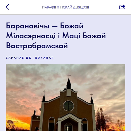
ПАРАФІІ ПІНСКАЙ ДЫЯЦЭЗІІ
Баранавічы — Божай
Міласэрнасці і Маці Божай
Вастрабрамскай
БАРАНАВІЦКІ ДЭКАНАТ