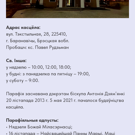
Адрас касцёла:
вул. Тэкстыльная, 28, 225410,
г. Баранавічы, Брэсцкая вобл.
Пробашч: кс. Павел Рудзьман
Св. Імша:
у нядзелю – 10:00, 12:00, 18:00;
у будні: з панядзелка па пятніцу – 19:00,
у суботу – 9:00.
Парафія заснавана дэкрэтам біскупа Антонія Дзям’янкі
20 лістапада 2013 г. 5 мая 2021 г. пачалося будаўніцтва
касцёла.
Парафіяльныя адпусты:
• Нядзеля Божай Міласэрнасці;
• 16 лістапада – Найсвяцейшай Панны Марыі, Маці