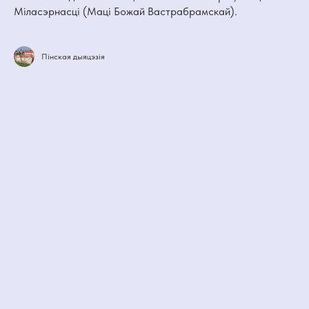
Міласэрнасці (Маці Божай Вастрабрамскай).
Пінская дыяцэзія