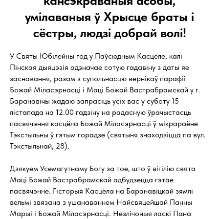
кансэкраваныя асобы,
умілаваныя ў Хрысце браты і
сёстры, людзі добрай волі!
У Святы Юбілейны год у Паўсюдным Касцёле, калі
Пінская дыяцэзія адзначае сотую гадавіну з даты яе
заснавання, разам з супольнасцю вернікаў парафіі
Божай Міласэрнасці і Маці Божай Вастрабрамскай у г.
Баранавічы жадаю запрасіць усіх вас у суботу 15
лістапада на 12.00 гадзіну на радасную ўрачыстасць
пасвячэння касцёла Божай Міласэрнасці ў мікрараёне
Тэкстыльны ў гэтым горадзе (святыня знаходзіцца па вул.
Тэкстыльнай, 28).
Дзякуем Усемагутнаму Богу за тое, што ў вігілію свята
Маці Божай Вастрабрамскай адбудзецца гэтае
пасвячэнне. Гісторыя Касцёла на Баранавіцкай зямлі
вельмі звязана з ушанаваннем Найсвяцейшай Панны
Марыі і Божай Міласэрнасці. Незлічоныя ласкі Пана