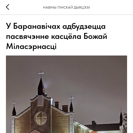
НАВІНЫ ПІНСКАЙ ДЫЯЦЭЗІІ
У Баранавічах адбудзецца
пасвячэнне касцёла Божай
Міласэрнасці