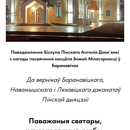
Паведамленне Біскупа Пінскага Антонія Дзям’янкі
з нагоды пасвячэння касцёла Божай Міласэрнасці ў
Баранавічах
Да вернікаў Баранавіцкага,
Навамышскага і Ляхавіцкага дэканатаў
Пінскай дыяцэзіі
Паважаныя святары,