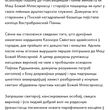
асаблівую пашану да Найсвяцейшай Панны менавіта як
Маці Божай Міласэрнасці і стараўся пашыраць яе культ у
сваім плённым душпастырскім служэнні. Дзякуючы яго
старанням у Пінскай катэдральнай базыліцы паўстала
капліца Вастрабрамскай Панны.
Сёння мы становімся сведкамі таго, што духоўныя
намаганні кардынала Казіміра Свёнтэка здзейсніліся ў
горадзе, дзе прайшло яго дзяцінства і юнацтва. Адсюль
пасля ночы атэізма вырушыла першая пілігрымка да Маці
Божай Міласэрнай. А цяпер дзякуючы руплівасці
мясцовых вернікаў на чале з пробашчам ксяндзом
Паўлам Рудзьманам, дзякуючы разуменню патрэб
католікаў з боку дзяржаўных уладаў і пры падтрымцы
шматлікіх ахвярадаўцаў замест разбуранай у мінулым
святыні збудаваны прыгожы касцёл Божай Міласэрнасці.
Запрашаю святароў, кансэкраваных асобаў, свецкіх
вернікаў і ўсіх людзей добрай волі на радасную
ўрачыстасць пасвячэння новага парафіяльнага касцёла ў