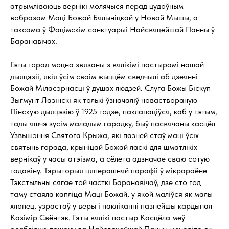
атрымліваюць вернікі молячыся перад цудоўным
вобразам Маці Божай Бялыніцкай у Новай Мышы, а
таксама ў Фацімскім санктуарыі Найсвяцейшай Панны ў
Баранавічах.
Гэты горад моцна звязаны з вялікімі пастырамі нашай
дыяцэзіі, якія ўсім сваім жыццём сведчылі аб дзеянні
Божай Міласэрнасці ў душах людзей. Слуга Божы Біскуп
Зыгмунт Лазінскі як толькі ўзначаліў новаствораную
Пінскую дыяцэзію ў 1925 годзе, паклапаціўся, каб у гэтым,
тады яшчэ зусім маладым гарадку, быў пасвячаны касцёл
Узвышэння Святога Крыжа, які пазней стаў маці ўсіх
святынь горада, крыніцай Божай ласкі для шматлікіх
вернікаў у часы атэізма, а сёлета адзначае сваю сотую
гадавіну. Тэрыторыя цяперашняй парафіі ў мікрараёне
Тэкстыльны сягае той часткі Баранавічаў, дзе сто год
таму стаяла капліца Маці Божай, у якой маліўся як малы
хлопец, узрастаў у веры і пакліканні пазнейшы кардынал
Казімір Свёнтэк. Гэты вялікі пастыр Касцёла меў