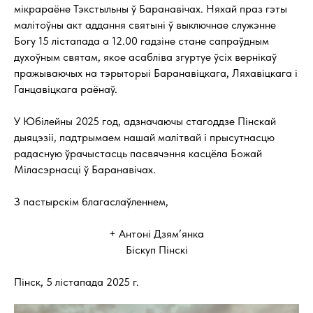
мікрараёне Тэкстыльны ў Баранавічах. Няхай праз гэты
малітоўны акт аддання святыні ў выключнае служэнне
Богу 15 лістапада а 12.00 гадзіне стане сапраўдным
духоўным святам, якое асабліва згуртуе ўсіх вернікаў
пражываючых на тэрыторыі Баранавіцкага, Ляхавіцкага і
Ганцавіцкага раёнаў.
У Юбілейны 2025 год, адзначаючы стагоддзе Пінскай
дыяцэзіі, падтрымаем нашай малітвай і прысутнасцю
радасную ўрачыстасць пасвячэння касцёла Божай
Міласэрнасці ў Баранавічах.
З пастырскім благаслаўленнем,
+ Антоні Дзям’янка
Біскуп Пінскі
Пінск, 5 лістапада 2025 г.