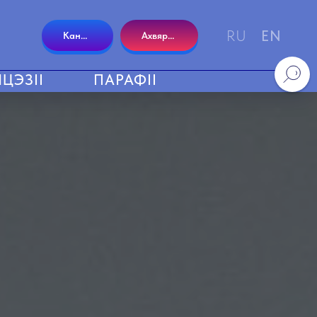
RU
EN
Кантакты
Ахвяраваць
ЦЭЗІІ
ПАРАФІІ