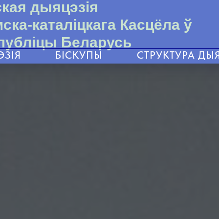
ская дыяцэзія
ска-каталіцкага Касцёла ў
публіцы Беларусь
ЭЗІЯ
БІСКУПЫ
СТРУКТУРА ДЫЯ