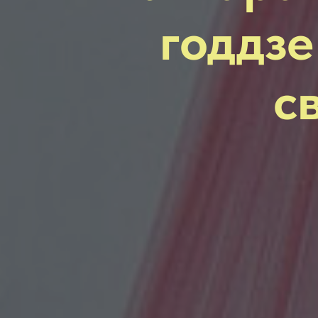
годдзе
с