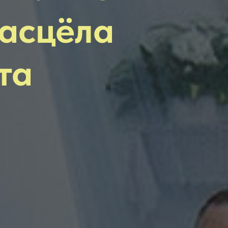
касцёла
та