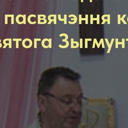
 пасвячэння 
вятога Зыгмун